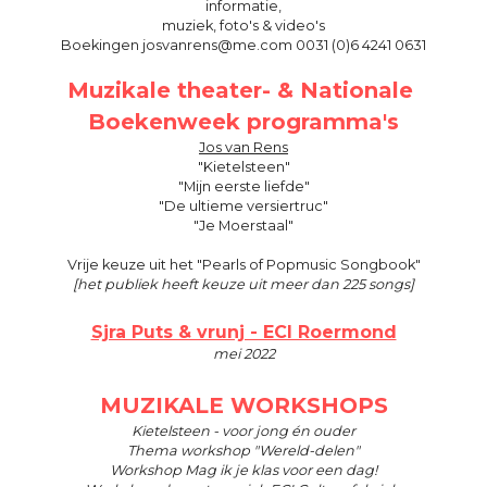
informatie,
muziek, foto's & video's
Boekingen josvanrens@me.com 0031 (0)6 4241 0631
Muzikale theater- & Nationale 
Boekenweek programma's
Jos van Rens
"Kietelsteen"
"Mijn eerste liefde"
"De ultieme versiertruc"
"Je Moerstaal"
Vrije keuze uit het "Pearls of Popmusic Songbook"
[het publiek heeft keuze uit meer dan 225 songs]
Sjra Puts & vrunj - ECI Roermond
mei 2022
MUZIKALE WORKSHOPS
Kietelsteen - voor jong én ouder
Thema workshop "Wereld-delen"
Workshop Mag ik je klas voor een dag!