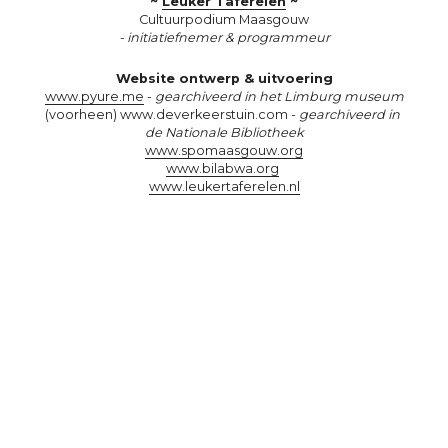
~ 
Leuker Taferelen
 ~
Cultuurpodium Maasgouw
- initiatiefnemer & programmeur
Website ontwerp & uitvoering
www.pyure.m
e
 - 
gearchiveerd in het Limburg museum
(voorheen) www.deverkeerstuin.com - 
gearchiveerd in 
de Nationale Bibliotheek
www.spomaasgouw.org
www.bilabwa.org
www.leukertaferelen.nl