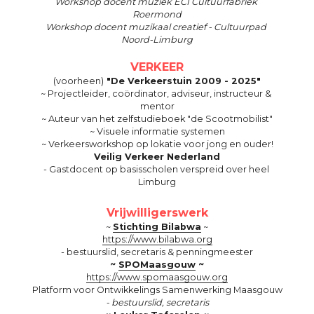
Workshop docent muziek ECI Cultuurfabriek 
Roermond
Workshop docent muzikaal creatief - Cultuurpad 
Noord-Limburg
VERKEER
(voorheen)
 "De Verkeerstuin 2009 - 2025"
~ Projectleider, coördinator, adviseur, instructeur & 
mentor
~ Auteur van het zelfstudieboek "de Scootmobilist"
~ Visuele informatie systemen
~ Verkeersworkshop op lokatie voor jong en ouder!
Veilig Verkeer Nederland
- Gastdocent op basisscholen verspreid over heel 
Limburg
Vrijwilligerswerk
~ 
Stichting Bilabwa
 ~
https://www.bilabwa.org
- bestuurslid, 
secretaris & penningmeester
~ 
SPOMaasgouw
 ~
https://www.spomaasgouw.org
Platform voor Ontwikkelings Samenwerking Maasgouw
- bestuurslid, secretaris