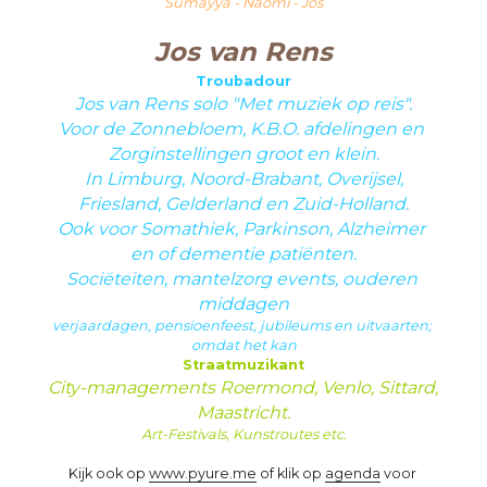
Sumayya - Naomi - Jos
Jos van Rens
Troubadour
Jos van Rens solo "Met muziek op reis".
Voor de Zonnebloem, K.B.O. afdelingen en 
Zorginstellingen groot en klein.
In Limburg, Noord-Brabant, Overijsel,
Friesland, Gelderland en Zuid-Holland.
Ook voor Somathiek, Parkinson, Alzheimer 
en of dementie patiënten.
Sociëteiten, mantelzorg events, ouderen 
middagen
verjaardagen, pensioenfeest, jubileums en uitvaarten; 
omdat het kan
Straatmuzikant
City-managements Roermond, Venlo, Sittard, 
Maastricht.
Art-Festivals, Kunstroutes etc.
Kijk ook op 
www.pyure.me
 of klik op 
agenda
 voor 