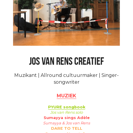
Jos van rens Creatief
Muzikant | Allround cultuurmaker | Singer-
songwriter
MUZIEK
PYURE songbook
Jos van Rens solo
Sumayya sings Adèle
Sumayya & Jos van Rens
DARE TO TELL